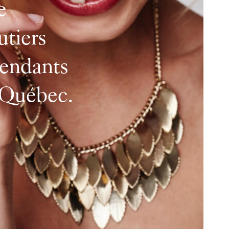
 cœur
s trouverez
me.