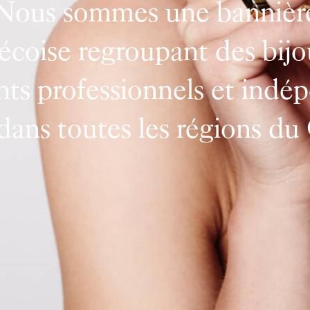
étence, dynamisme et du
 sont les qualités que vou
ez tous les bijoutiers Gem