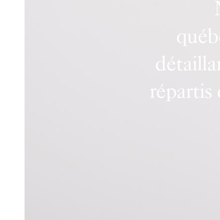
Comp
à revendre
ch